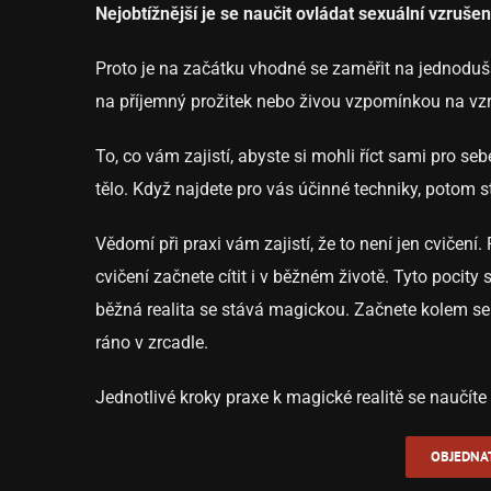
Nejobtížnější je se naučit ovládat sexuální vzrušení
Proto je na začátku vhodné se zaměřit na jednodušší 
na příjemný prožitek nebo živou vzpomínkou na vzru
To, co vám zajistí, abyste si mohli říct sami pro se
tělo. Když najdete pro vás účinné techniky, potom 
Vědomí při praxi vám zajistí, že to není jen cvičení.
cvičení začnete cítit i v běžném životě. Tyto pocity 
běžná realita se stává magickou. Začnete kolem seb
ráno v zrcadle.
Jednotlivé kroky praxe k magické realitě se naučíte 
OBJEDNA