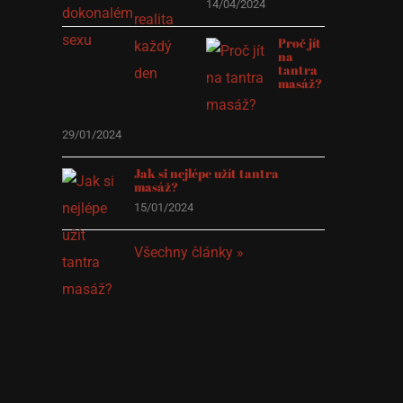
14/04/2024
Proč jít
na
tantra
masáž?
29/01/2024
Jak si nejlépe užít tantra
masáž?
15/01/2024
Všechny články »