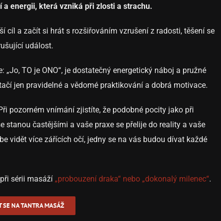
 a energii, která vzniká při zlosti a strachu.
cíl a začít si hrát s rozšiřováním vzrušení z radosti, těšení se
šující událost.
be: „Jo, TO je ONO“, je dostatečný energetický náboj a pružné
stačí jen pravidelné a vědomé praktikování a dobrá motivace.
 Při pozorném vnímání zjistíte, že podobné pocity jako při
se stanou častějšími a vaše praxe se přelije do reality a vaše
e vidět více zářících očí, jedny se na vás budou dívat každé
při sérii masáží
„probouzení draka“ nebo „dokonalý milenec“
.
T SE NA TANTRA MASÁŽ