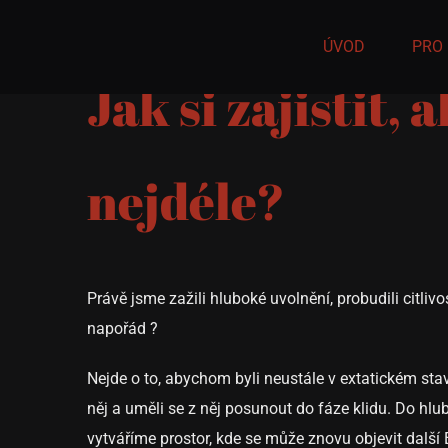
Přeskočit
na
ÚVOD
PRO
obsah
Jak si zajistit,
nejdéle?
Právě jsme zažili hluboké uvolnění, probudili citliv
napořád ?
Nejde o to, abychom byli neustále v extatickém sta
něj a uměli se z něj posunout do fáze klidu. Do hlub
vytváříme prostor, kde se může znovu objevit další