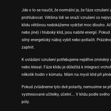
Jde o to se naučit, že normální je, že fáze vzrušení
prohlubovat. Většina lidí se snaží vzrušení co nejry
klidu většinou nedokážeme vydržet moc dlouho. Ač 
nebo jiné) i hluboký klid, jsou nabité energií. Pok
silný energetický náboj vybít nebo potlačit. Prázdn
zaplnit.
K ovládání vzrušení potřebujeme nejdříve zmíněný
nebo klesat. Fáze klidu je důležitá k integraci vrc
několik hodin v kómatu. Mám na mysli klid při pln
Pokud zvládneme tyto dvě polarity, nemusíme se 
vystresované učitelky, účetní…. V klidu podle s
póly.