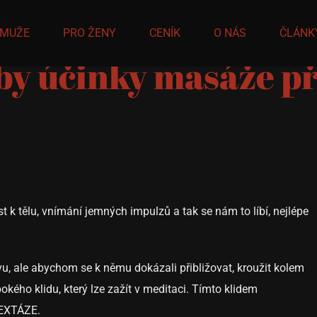
 MUŽE
PRO ŽENY
CENÍK
O NÁS
ČLÁNK
 aby účinky masáže p
ost k tělu, vnímání jemných impulzů a tak se nám to líbí, nejlépe
vu, ale abychom se k němu dokázali přibližovat, kroužit kolem
okého klidu, který lze zažít v meditaci. Tímto klidem
 EXTÁZE.