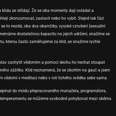
 a klidu se střídají. Že se oba momenty dají ovládat a
chleji zkonzumovat, zastavit nebo ho vybít. Stejně tak fázi
se to nezdá, oba dva okamžiky, vysoké vzrušení (sexuální
ud nemáme dostatečnou kapacitu na jejich udržení, snažíme se
otu, kterou často zaměňujeme za klid, se snažíme rychle
 stav zachytit vědomím a pomocí dechu ho nechat stoupat
holného zážitku. Klid neznamená, že se zbortím na gauč a jsem
ém vědomí v meditaci nebo v roli tichého svědka sebe sama.
přepínat do módu přepracovaného manažera, programátora,
vého temperamentu se můžeme svobodně pohybovat mezi oběma